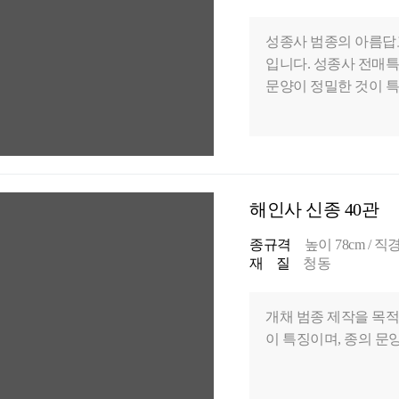
성종사 범종의 아름답
입니다. 성종사 전매
문양이 정밀한 것이 
해인사 신종 40관
종규격
높이 78cm / 직경 
재 질
청동
개채 범종 제작을 목적
이 특징이며, 종의 문