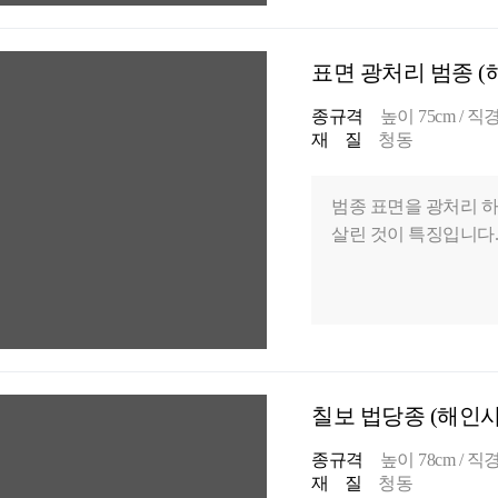
표면 광처리 범종 (해
종규격
높이 75cm / 직경 
재 질
청동
범종 표면을 광처리 
살린 것이 특징입니다.
칠보 법당종 (해인사 
종규격
높이 78cm / 직경 
재 질
청동