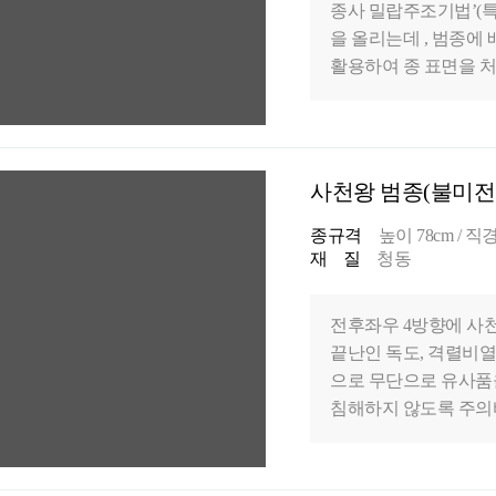
종사 밀랍주조기법’(특
을 올리는데 , 범종
활용하여 종 표면을 처
술을 개발하였습니다. 
유의 아름다운 종소리를
문에, 칠보 범종은 성
사천왕 범종(불미전
종규격
높이 78cm / 직경 
재 질
청동
전후좌우 4방향에 사
끝난인 독도, 격렬비열
으로 무단으로 유사품
침해하지 않도록 주의