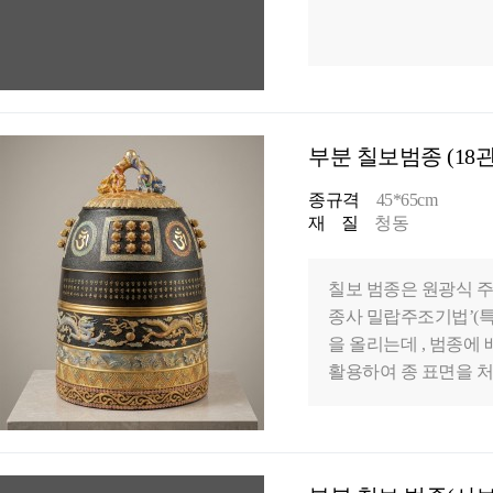
부분 칠보범종 (18관
종규격
45*65cm
재 질
청동
칠보 범종은 원광식 주
종사 밀랍주조기법’(특
을 올리는데 , 범종
활용하여 종 표면을 처
술을 개발하였습니다. 
유의 아름다운 종소리를
문에, 칠보 범종은 성