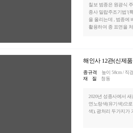
칠보 범종은 원광식 주
종사 밀랍주조기법’(특
을 올리는데 , 범종
활용하여 종 표면을 처
술을 개발하였습니다. 
유의 아름다운 종소리를
문에, 칠보 범종은 성
해인사 12관(신제품
종규격
높이 58cm / 직경 
재 질
청동
2020년 성종사에서 
연노랑색(유기색)으로
색), 광처리 두가지가