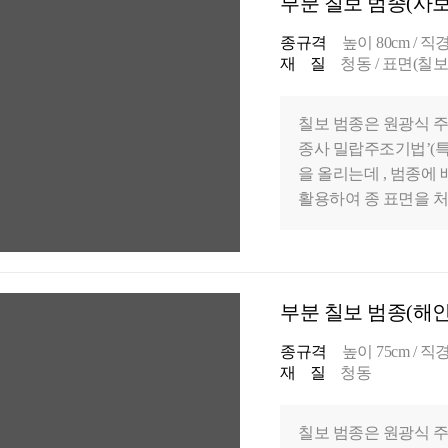
부분 칠보 범종(사보
종규격
높이 80cm / 직경 
재 질
청동 / 표면(칠
칠보 범종은 원광식 주
종사 밀랍주조기법’(특
을 올리는데 , 범종
활용하여 종 표면을 처
술을 개발하였습니다. 
유의 아름다운 종소리를
문에, 칠보 범종은 성
부분 칠보 범종(해인
종규격
높이 75cm / 직경 
재 질
청동
칠보 범종은 원광식 주