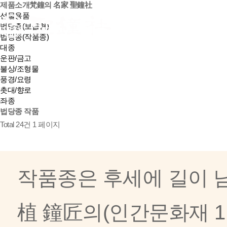
제품소개
梵鐘의 名家 聖鐘社
선물용품
회사소개
법당종(보급형)
법당종(작품종)
대종
운판/금고
불상/조형물
풍경/요령
촛대/향로
좌종
법당종 작품
Total 24건
1 페이지
작품종은 후세에 길이 
植 鐘匠의(인간문화재 1