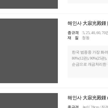
해인사 大寂光殿鍾 [
종규격
5, 25, 40, 60, 7
재 질
청동
한국 범종중 가장 화려
80%(12관), 90%(
순금으로 개금처리한 
해인사 大寂光殿鍾 (
종규격
높이 78cm / 직경 