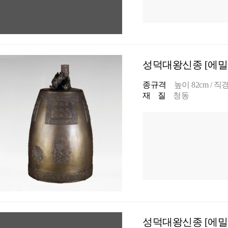
성덕대왕신종 [에밀레
종규격
높이 82cm / 직경
재 질
청동
성덕대왕신종 [에밀레