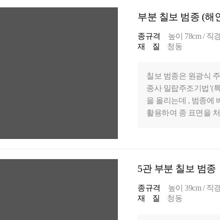
부분 칠보 범종 (해인
종규격
높이 78cm / 직경 
재 질
청동
칠보 범종은 원광식 주
종사 밀랍주조기법’(특
을 올리는데 , 범종
활용하여 종 표면을 처
술을 개발하였습니다. 
유의 아름다운 종소리를
문에, 칠보 범종은 성
5관 부분 칠보 범종
종규격
높이 39cm / 직경 
재 질
청동