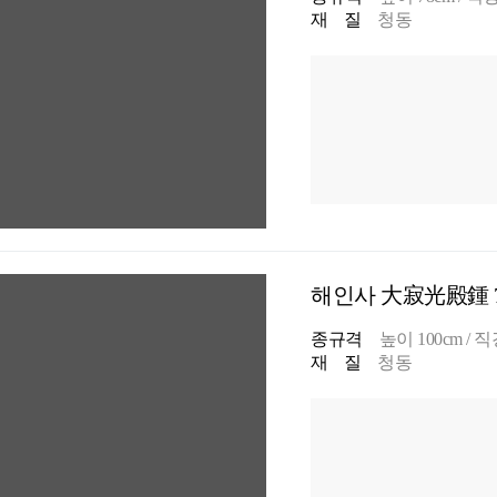
재 질
청동
해인사 大寂光殿鍾 
종규격
높이 100cm / 직경
재 질
청동