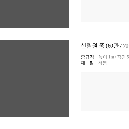
선림원 종 (60관 / 7
종규격
높이 1m / 직경 58
재 질
청동